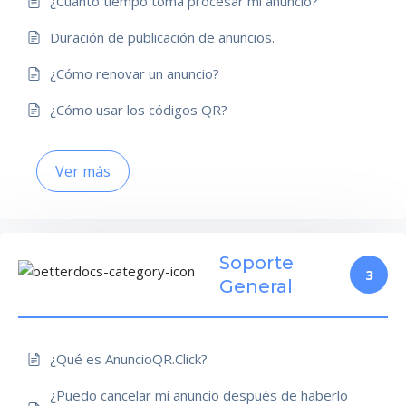
¿Cuánto tiempo toma procesar mi anuncio?
Duración de publicación de anuncios.
¿Cómo renovar un anuncio?
¿Cómo usar los códigos QR?
Ver más
Soporte
3
General
¿Qué es AnuncioQR.Click?
¿Puedo cancelar mi anuncio después de haberlo