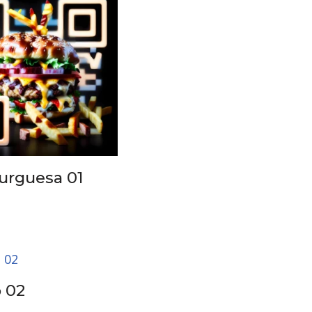
rguesa 01
 02