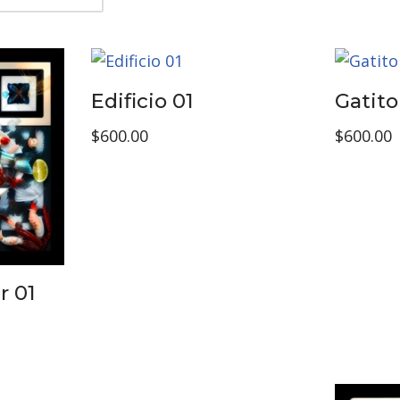
Edificio 01
Gatito
$
600.00
$
600.00
r 01