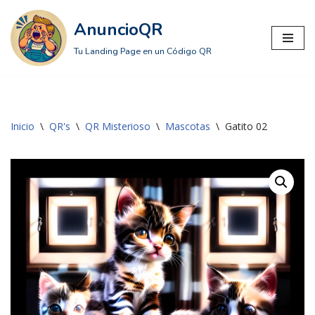
AnuncioQR
Saltar
Tu Landing Page en un Código QR
al
contenido
Inicio
\
QR's
\
QR Misterioso
\
Mascotas
\
Gatito 02