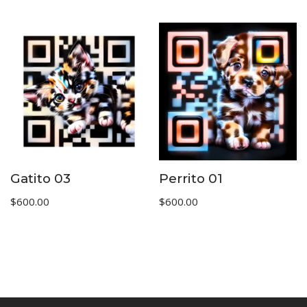
Gatito 03
Perrito 01
$
600.00
$
600.00