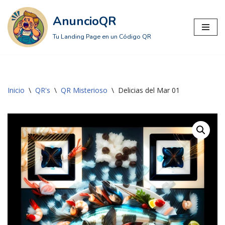
AnuncioQR
Saltar
Tu Landing Page en un Código QR
al
contenido
Inicio
\
QR's
\
QR Misterioso
\
Delicias del Mar 01